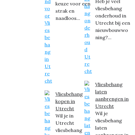
Heb je veel
keuze voor een
vliesbehang
strak en
onderhoud in
naadloos...
Utrecht bij een
nieuwbouwwo
ning?...
Vliesbehang
laten
Vliesbehang
aanbrengen in
kopen in
Utrecht
Utrecht
Wil je
Wil je in
vliesbehang
Utrecht
laten
vliesbehang
aanbrengen in