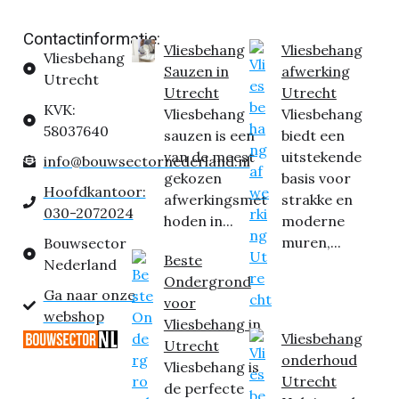
Contactinformatie:
Vliesbehang
Vliesbehang
Vliesbehang
Sauzen in
afwerking
Utrecht
Utrecht
Utrecht
KVK:
Vliesbehang
Vliesbehang
58037640
sauzen is een
biedt een
van de meest
uitstekende
info@bouwsectornederland.nl
gekozen
basis voor
Hoofdkantoor:
afwerkingsmet
strakke en
030-2072024
hoden in...
moderne
muren,...
Bouwsector
Beste
Nederland
Ondergrond
Ga naar onze
voor
webshop
Vliesbehang in
Vliesbehang
Utrecht
onderhoud
Vliesbehang is
Utrecht
de perfecte