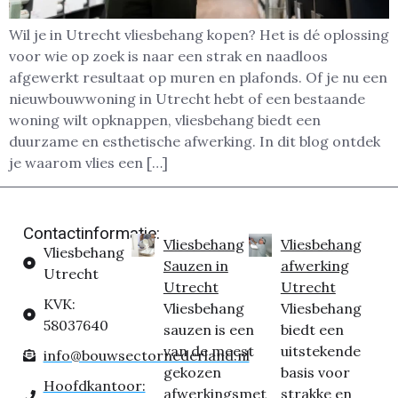
Wil je in Utrecht vliesbehang kopen? Het is dé oplossing
voor wie op zoek is naar een strak en naadloos
afgewerkt resultaat op muren en plafonds. Of je nu een
nieuwbouwwoning in Utrecht hebt of een bestaande
woning wilt opknappen, vliesbehang biedt een
duurzame en esthetische afwerking. In dit blog ontdek
je waarom vlies een […]
Contactinformatie:
Vliesbehang
Vliesbehang
Vliesbehang
Sauzen in
afwerking
Utrecht
Utrecht
Utrecht
KVK:
Vliesbehang
Vliesbehang
58037640
sauzen is een
biedt een
van de meest
uitstekende
info@bouwsectornederland.nl
gekozen
basis voor
Hoofdkantoor:
afwerkingsmet
strakke en