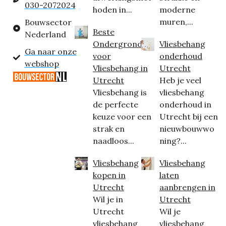
030-2072024
hoden in...
moderne
muren,...
Bouwsector
Beste
Nederland
Ondergrond
Vliesbehang
Ga naar onze
voor
onderhoud
webshop
Vliesbehang in
Utrecht
Utrecht
Heb je veel
Vliesbehang is
vliesbehang
de perfecte
onderhoud in
keuze voor een
Utrecht bij een
strak en
nieuwbouwwo
naadloos...
ning?...
Vliesbehang
Vliesbehang
kopen in
laten
Utrecht
aanbrengen in
Wil je in
Utrecht
Utrecht
Wil je
vliesbehang
vliesbehang