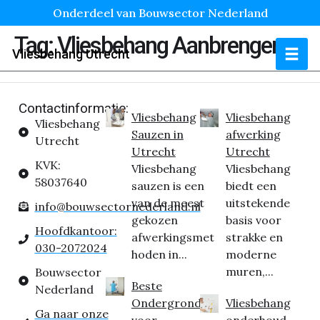
Onderdeel van Bouwsector Nederland
Tag:
Vliesbehang Aanbrengen
Vliesbehang Utrecht
Contactinformatie:
Vliesbehang
Vliesbehang
Vliesbehang
Sauzen in
afwerking
Utrecht
Utrecht
Utrecht
KVK:
Vliesbehang
Vliesbehang
58037640
sauzen is een
biedt een
van de meest
uitstekende
info@bouwsectornederland.nl
gekozen
basis voor
Hoofdkantoor:
afwerkingsmet
strakke en
030-2072024
hoden in...
moderne
muren,...
Bouwsector
Beste
Nederland
Ondergrond
Vliesbehang
Ga naar onze